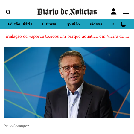
Edição Diária
Últimas
Opinião
Vídeos
DN Sport
ão de vapores tóxicos em parque aquático em Vieira de Leiria
Cas
Paulo Spranger