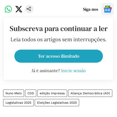
Siga-nos
Subscreva para continuar a ler
Leia todos os artigos sem interrupções.
Ter acesso ilimitado
Já é assinante?
Inicie sessão
Nuno Melo
CDS
edição impressa
Aliança Democrática (AD)
Legislativas 2025
Eleições Legislativas 2025