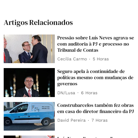
Artigos Relacionados
Pressão sobre Luís Neves agrava-se
com auditoria à PJ e processo no
Tribunal de Contas
Cecília Carmo
5 Horas
Seguro apela à continuidade de
políticas mesmo com mudanças de
governos
DN/Lusa
6 Horas
Construbarcelos também fez obras
em casa do diretor financeiro da PJ
David Pereira
7 Horas