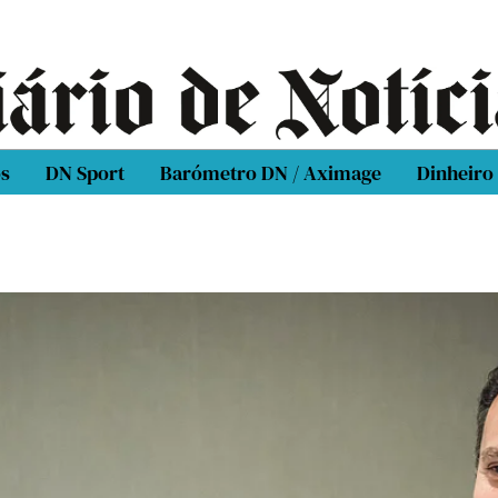
os
DN Sport
Barómetro DN / Aximage
Dinheiro