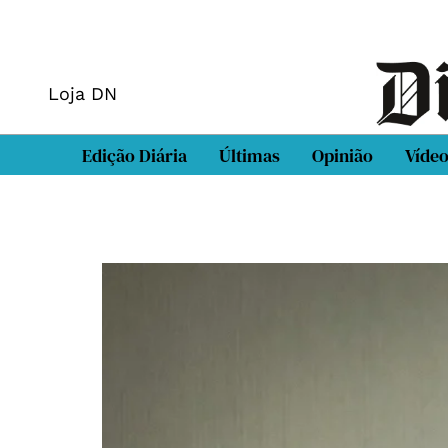
Loja DN
Edição Diária
Últimas
Opinião
Víde