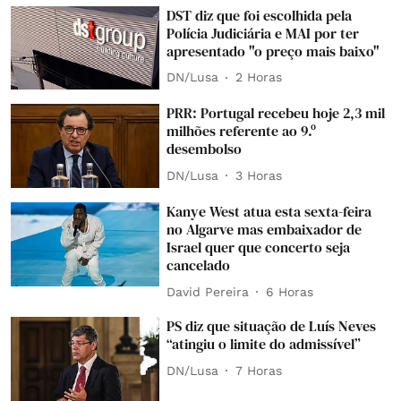
DST diz que foi escolhida pela
Polícia Judiciária e MAI por ter
apresentado "o preço mais baixo"
DN/Lusa
2 Horas
PRR: Portugal recebeu hoje 2,3 mil
milhões referente ao 9.º
desembolso
DN/Lusa
3 Horas
Kanye West atua esta sexta-feira
no Algarve mas embaixador de
Israel quer que concerto seja
cancelado
David Pereira
6 Horas
PS diz que situação de Luís Neves
“atingiu o limite do admissível”
DN/Lusa
7 Horas