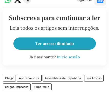
Subscreva para continuar a ler
Leia todos os artigos sem interrupções.
Ter acesso ilimitado
Já é assinante?
Inicie sessão
Chega
André Ventura
Assembleia da República
Rui Afonso
edição impressa
Filipe Melo