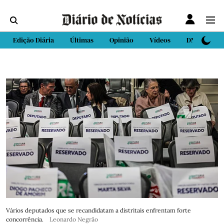
Edição Diária
Últimas
Opinião
Vídeos
DN Sport
Vários deputados que se recandidatam a distritais enfrentam forte
concorrência.
Leonardo Negrão