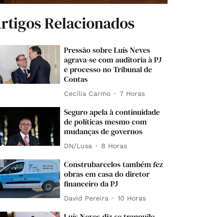
rtigos Relacionados
Pressão sobre Luís Neves
agrava-se com auditoria à PJ
e processo no Tribunal de
Contas
Cecília Carmo
7 Horas
Seguro apela à continuidade
de políticas mesmo com
mudanças de governos
DN/Lusa
8 Horas
Construbarcelos também fez
obras em casa do diretor
financeiro da PJ
David Pereira
10 Horas
Luís Neves diz-se tranquilo