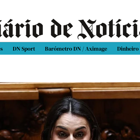
os
DN Sport
Barómetro DN / Aximage
Dinheiro