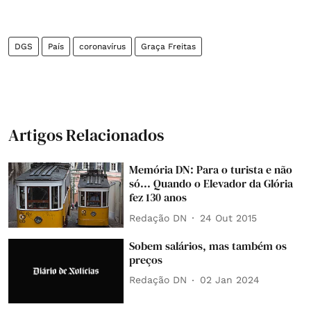
DGS
País
coronavírus
Graça Freitas
Artigos Relacionados
Memória DN: Para o turista e não
só... Quando o Elevador da Glória
fez 130 anos
Redação DN
24 Out 2015
Sobem salários, mas também os
preços
Redação DN
02 Jan 2024