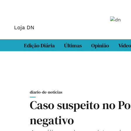
Loja DN
Edição Diária
Últimas
Opinião
Víde
diario-de-noticias
Caso suspeito no P
negativo