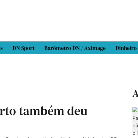
os
DN Sport
Barómetro DN / Aximage
Dinheiro
A
orto também deu