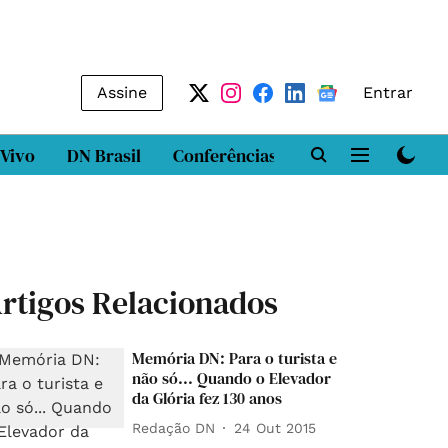
Assine
Entrar
 Vivo
DN Brasil
Conferências
DN LAB
Class
rtigos Relacionados
Memória DN: Para o turista e
não só... Quando o Elevador
da Glória fez 130 anos
Redação DN
24 Out 2015