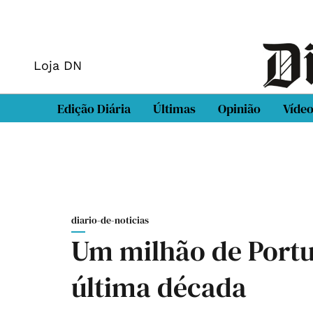
Loja DN
Edição Diária
Últimas
Opinião
Víde
diario-de-noticias
Um milhão de Port
última década