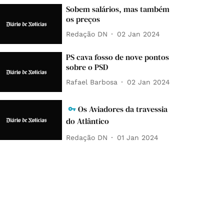
Sobem salários, mas também
os preços
Redação DN
02 Jan 2024
PS cava fosso de nove pontos
sobre o PSD
Rafael Barbosa
02 Jan 2024
Os Aviadores da travessia
do Atlântico
Redação DN
01 Jan 2024