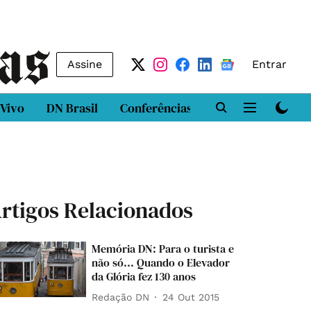
Assine
Entrar
 Vivo
DN Brasil
Conferências
DN LAB
Class
rtigos Relacionados
Memória DN: Para o turista e
não só... Quando o Elevador
da Glória fez 130 anos
Redação DN
24 Out 2015