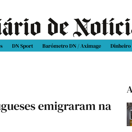
os
DN Sport
Barómetro DN / Aximage
Dinheiro
A
ugueses emigraram na