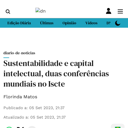
Edição Diária
Últimas
Opinião
Vídeos
DN Sport
diario-de-noticias
Sustentabilidade e capital
intelectual, duas conferências
mundiais no Iscte
Florinda Matos
Publicado a
:
05 Set 2023, 21:37
Atualizado a
:
05 Set 2023, 21:37