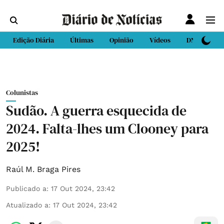
Edição Diária
Últimas
Opinião
Vídeos
DN Sport
Colunistas
Sudão. A guerra esquecida de
2024. Falta-lhes um Clooney para
2025!
Raúl M. Braga Pires
Publicado a
:
17 Out 2024, 23:42
Atualizado a
:
17 Out 2024, 23:42