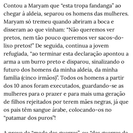
Contou a Maryam que “esta tropa fandanga” ao
chegar à aldeia, separou os homens das mulheres.
Maryam só tremeu quando abriram a boca e
disseram ao que vinham: “Não queremos ver
pretos, nem tão pouco queremos ver sacos-do-
lixo pretos!” De seguida, continua a jovem
refugiada, “ao terminar esta declaração apontou a
arma a um burro preto e disparou, sinalizando o
futuro dos homens da minha aldeia, da minha
família (cinco irmãos)”. Todos os homens a partir
dos 10 anos foram executados, guardando-se as
mulheres para o prazer e para mais uma geração
de filhos rejeitados por terem mães negras, já que
os pais têm sangue árabe, colocando-os no
“patamar dos puros”!
A prova da “moda das guerras”, ou “das guerras da