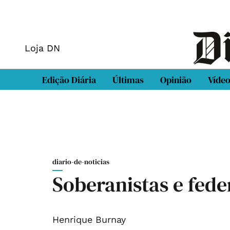
Loja DN
Edição Diária
Últimas
Opinião
Víde
diario-de-noticias
Soberanistas e fede
Henrique Burnay