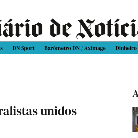
os
DN Sport
Barómetro DN / Aximage
Dinheiro
A
ralistas unidos