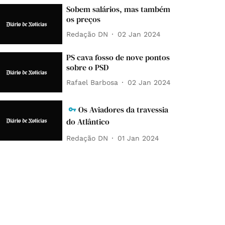
Sobem salários, mas também
os preços
Redação DN
02 Jan 2024
PS cava fosso de nove pontos
sobre o PSD
Rafael Barbosa
02 Jan 2024
Os Aviadores da travessia
do Atlântico
Redação DN
01 Jan 2024