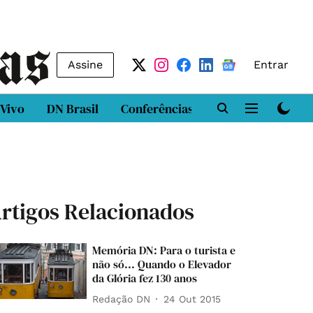
Assine
Entrar
 Vivo
DN Brasil
Conferências
DN LAB
Class
rtigos Relacionados
Memória DN: Para o turista e
não só... Quando o Elevador
da Glória fez 130 anos
Redação DN
24 Out 2015