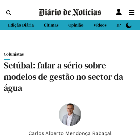
Edição Diária
Últimas
Opinião
Vídeos
DN Sport
Colunistas
Setúbal: falar a sério sobre
modelos de gestão no sector da
água
Carlos Alberto Mendonça Rabaçal