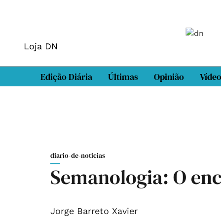
Loja DN
Edição Diária
Últimas
Opinião
Víde
diario-de-noticias
Semanologia: O enc
Jorge Barreto Xavier