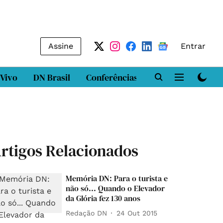
Assine
Entrar
 Vivo
DN Brasil
Conferências
DN LAB
Class
rtigos Relacionados
Memória DN: Para o turista e
não só... Quando o Elevador
da Glória fez 130 anos
Redação DN
24 Out 2015