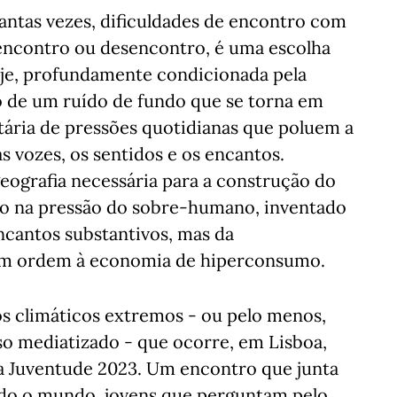
antas vezes, dificuldades de encontro com
 encontro ou desencontro, é uma escolha
hoje, profundamente condicionada pela
o de um ruído de fundo que se torna em
tária de pressões quotidianas que poluem a
s vozes, os sentidos e os encantos.
 geografia necessária para a construção do
o na pressão do sobre-humano, inventado
ncantos substantivos, mas da
l em ordem à economia de hiperconsumo.
os climáticos extremos - ou pelo menos,
so mediatizado - que ocorre, em Lisboa,
da Juventude 2023. Um encontro que junta
odo o mundo, jovens que perguntam pelo