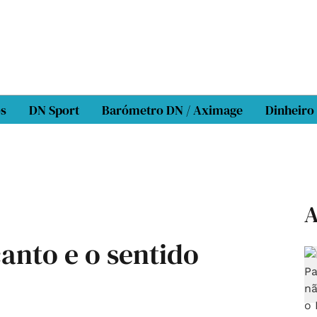
os
DN Sport
Barómetro DN / Aximage
Dinheiro
A
anto e o sentido