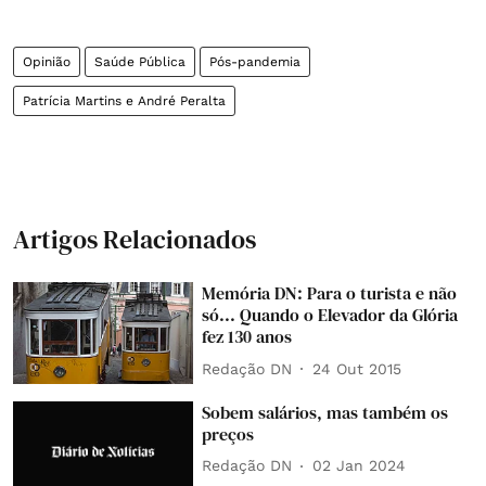
Opinião
Saúde Pública
Pós-pandemia
Patrícia Martins e André Peralta
Artigos Relacionados
Memória DN: Para o turista e não
só... Quando o Elevador da Glória
fez 130 anos
Redação DN
24 Out 2015
Sobem salários, mas também os
preços
Redação DN
02 Jan 2024