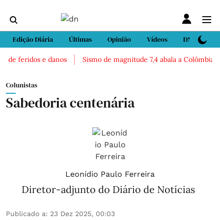
Edição Diária
Últimas
Opinião
Vídeos
DN Sport
de feridos e danos
Sismo de magnitude 7,4 abala a Colômbia. Há 
Colunistas
Sabedoria centenária
Leonídio Paulo Ferreira
Diretor-adjunto do Diário de Notícias
Publicado a
:
23 Dez 2025, 00:03