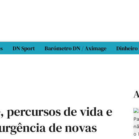
os
DN Sport
Barómetro DN / Aximage
Dinheiro
A
 percursos de vida e
 urgência de novas