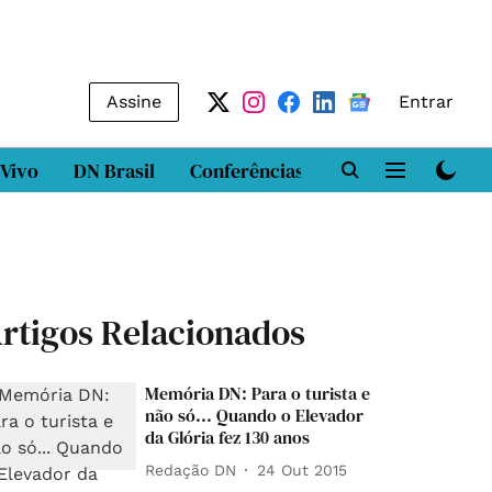
Assine
Entrar
 Vivo
DN Brasil
Conferências
DN LAB
Class
rtigos Relacionados
Memória DN: Para o turista e
não só... Quando o Elevador
da Glória fez 130 anos
Redação DN
24 Out 2015