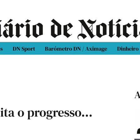
os
DN Sport
Barómetro DN / Aximage
Dinheiro
A
mita o progresso…