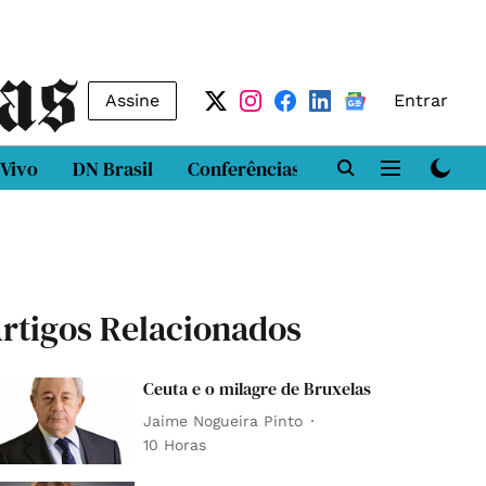
Assine
Entrar
 Vivo
DN Brasil
Conferências
DN LAB
Class
rtigos Relacionados
Ceuta e o milagre de Bruxelas
Jaime Nogueira Pinto
10 Horas