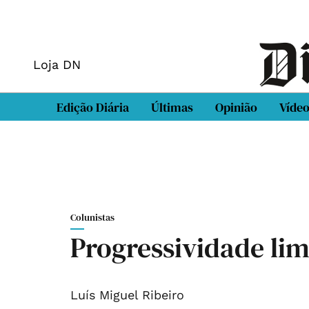
Loja DN
Edição Diária
Últimas
Opinião
Víde
Colunistas
Progressividade li
Luís Miguel Ribeiro