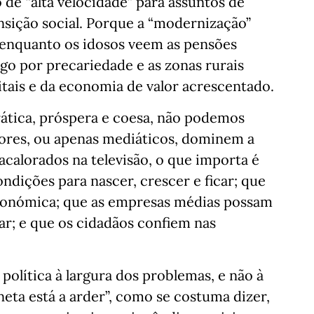
de “alta velocidade” para assuntos de
ansição social. Porque a “modernização”
o enquanto os idosos veem as pensões
go por precariedade e as zonas rurais
itais e da economia de valor acrescentado.
tica, próspera e coesa, não podemos
ores, ou apenas mediáticos, dominem a
calorados na televisão, o que importa é
dições para nascer, crescer e ficar; que
conómica; que as empresas médias possam
ar; e que os cidadãos confiem nas
olítica à largura dos problemas, e não à
aneta está a arder”, como se costuma dizer,