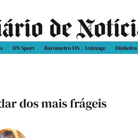
os
DN Sport
Barómetro DN / Aximage
Dinheiro
dar dos mais frágeis