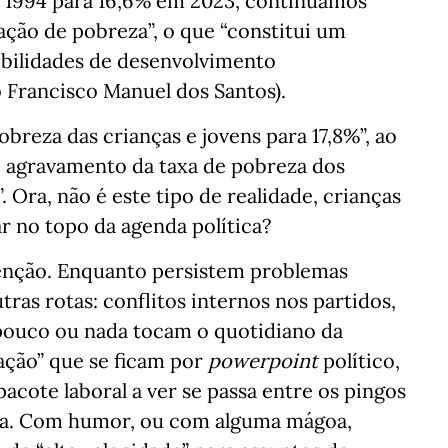
m 1994 para 16,6% em 2023, continuamos
ação de pobreza”, o que “constitui um
sibilidades de desenvolvimento
Francisco Manuel dos Santos).
breza das crianças e jovens para 17,8%”, ao
 agravamento da taxa de pobreza dos
. Ora, não é este tipo de realidade, crianças
ar no topo da agenda política?
atenção. Enquanto persistem problemas
ras rotas: conflitos internos nos partidos,
pouco ou nada tocam o quotidiano da
zação” que se ficam por
powerpoint
político,
acote laboral a ver se passa entre os pingos
ia. Com humor, ou com alguma mágoa,