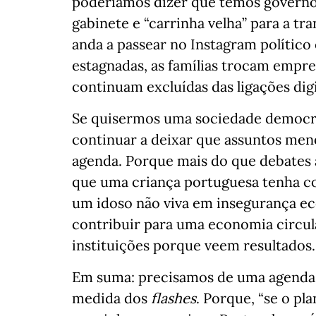
poderíamos dizer que temos governo 
gabinete e “carrinha velha” para a tr
anda a passear no Instagram polític
estagnadas, as famílias trocam empre
continuam excluídas das ligações dig
Se quisermos uma sociedade democrá
continuar a deixar que assuntos men
agenda. Porque mais do que debates a
que uma criança portuguesa tenha con
um idoso não viva em insegurança e
contribuir para uma economia circul
instituições porque veem resultados.
Em suma: precisamos de uma agenda p
medida dos
flashes
. Porque, “se o pl