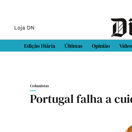
Loja DN
Edição Diária
Últimas
Opinião
Víde
Colunistas
Portugal falha a cui