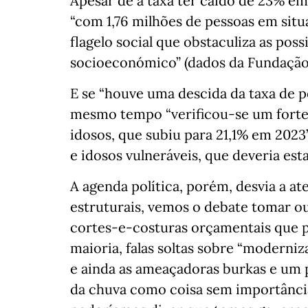
Apesar de a taxa ter caído de 23% e
“com 1,76 milhões de pessoas em situ
flagelo social que obstaculiza as pos
socioeconómico” (dados da Fundação 
E se “houve uma descida da taxa de po
mesmo tempo “verificou-se um forte
idosos, que subiu para 21,1% em 2023”
e idosos vulneráveis, que deveria est
A agenda política, porém, desvia a 
estruturais, vemos o debate tomar out
cortes-e-costuras orçamentais que 
maioria, falas soltas sobre “moderni
e ainda as ameaçadoras burkas e um p
da chuva como coisa sem importânc