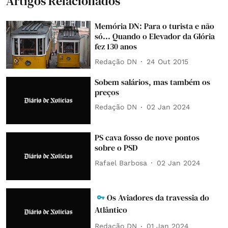
Artigos Relacionados
Memória DN: Para o turista e não
só... Quando o Elevador da Glória
fez 130 anos
Redação DN
24 Out 2015
Sobem salários, mas também os
preços
Redação DN
02 Jan 2024
PS cava fosso de nove pontos
sobre o PSD
Rafael Barbosa
02 Jan 2024
Os Aviadores da travessia do
Atlântico
Redação DN
01 Jan 2024