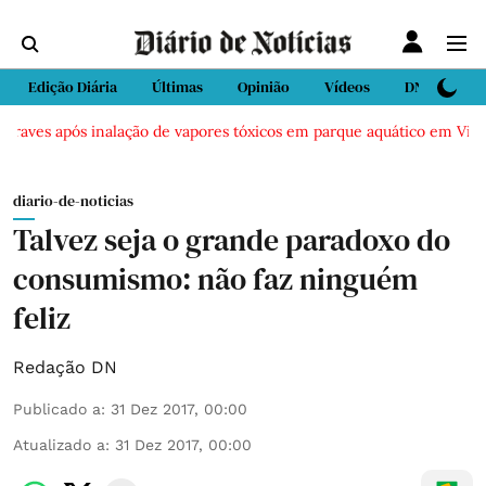
Edição Diária
Últimas
Opinião
Vídeos
DN Sport
aves após inalação de vapores tóxicos em parque aquático em Vieira d
diario-de-noticias
Talvez seja o grande paradoxo do
consumismo: não faz ninguém
feliz
Redação DN
Publicado a
:
31 Dez 2017, 00:00
Atualizado a
:
31 Dez 2017, 00:00