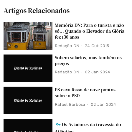
Artigos Relacionados
Memória DN: Para o turista e não
só... Quando o Elevador da Glória
fez 130 anos
Redação DN
24 Out 2015
Sobem salários, mas também os
preços
Redação DN
02 Jan 2024
PS cava fosso de nove pontos
sobre o PSD
Rafael Barbosa
02 Jan 2024
Os Aviadores da travessia do
Atlântico