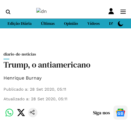
Edição Diária
Últimas
Opinião
Vídeos
DN Sport
diario-de-noticias
Trump, o antiamericano
Henrique Burnay
Publicado a
:
28 Set 2020, 05:11
Atualizado a
:
28 Set 2020, 05:11
Siga-nos