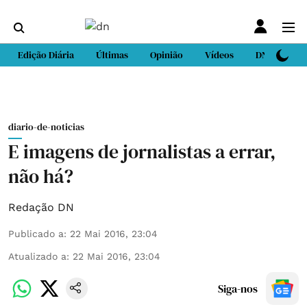
Edição Diária
Últimas
Opinião
Vídeos
DN Sport
diario-de-noticias
E imagens de jornalistas a errar,
não há?
Redação DN
Publicado a
:
22 Mai 2016, 23:04
Atualizado a
:
22 Mai 2016, 23:04
Siga-nos