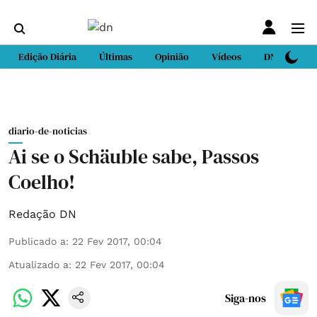
Edição Diária
Últimas
Opinião
Vídeos
DN Sport
diario-de-noticias
Ai se o Schäuble sabe, Passos
Coelho!
Redação DN
Publicado a
:
22 Fev 2017, 00:04
Atualizado a
:
22 Fev 2017, 00:04
Siga-nos