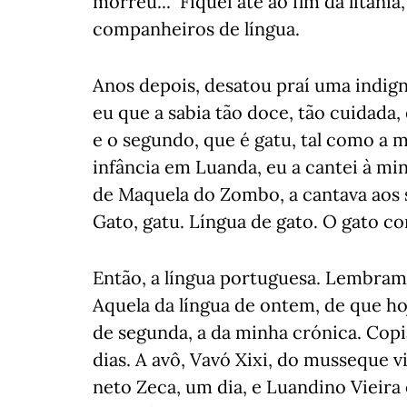
morreu..." Fiquei até ao fim da litan
companheiros de língua.
Anos depois, desatou praí uma indig
eu que a sabia tão doce, tão cuidada
e o segundo, que é gatu, tal como a
infância em Luanda, eu a cantei à min
de Maquela do Zombo, a cantava aos
Gato, gatu. Língua de gato. O gato c
Então, a língua portuguesa. Lembram-
Aquela da língua de ontem, de que h
de segunda, a da minha crónica. Copi
dias. A avô, Vavó Xixi, do musseque 
neto Zeca, um dia, e Luandino Vieira