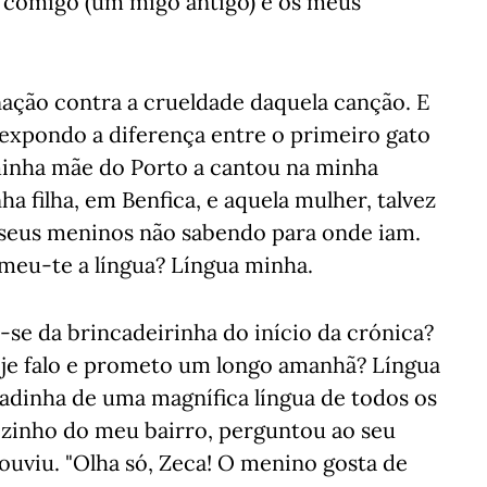
ia, comigo (um migo antigo) e os meus
nação contra a crueldade daquela canção. E
, expondo a diferença entre o primeiro gato
 minha mãe do Porto a cantou na minha
ha filha, em Benfica, e aquela mulher, talvez
 seus meninos não sabendo para onde iam.
omeu-te a língua? Língua minha.
se da brincadeirinha do início da crónica?
oje falo e prometo um longo amanhã? Língua
adinha de uma magnífica língua de todos os
vizinho do meu bairro, perguntou ao seu
 ouviu. "Olha só, Zeca! O menino gosta de