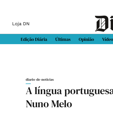
Loja DN
Edição Diária
Últimas
Opinião
Víde
diario-de-noticias
A língua portuguesa
Nuno Melo