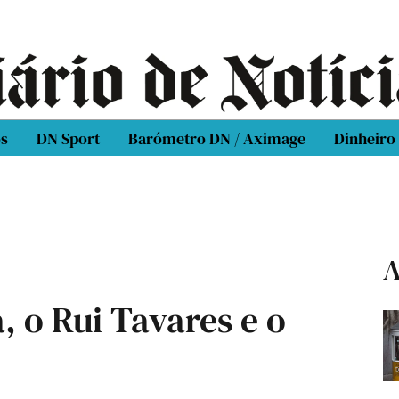
os
DN Sport
Barómetro DN / Aximage
Dinheiro
A
, o Rui Tavares e o