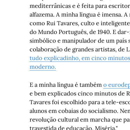
mediterrânicas e é feita para escrito
alfazema. A minha língua é imensa. A 
como Rui Tavares, culto e inteligente
do Mundo Português, de 1940. E dar-n
simbólico e manipulador de um país 
colaboração de grandes artistas, de 
tudo explicadinho, em cinco minutos
moderno.
E a minha língua é também
o eurodep
e bem explicados cinco minutos de Ru
Tavares foi escolhido para a tele-esc
alunos em cobaias do socialismo. Nem
revolução cultural em marcha que pai
travestida de educação. Miséria."