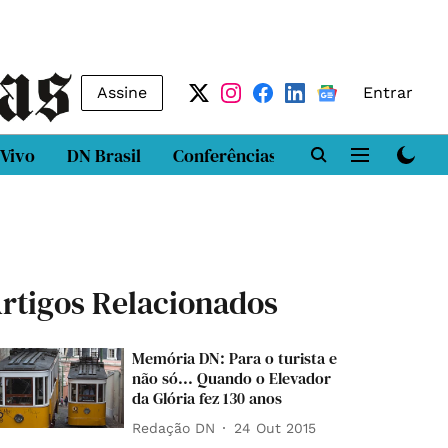
Assine
Entrar
 Vivo
DN Brasil
Conferências
DN LAB
Class
rtigos Relacionados
Memória DN: Para o turista e
não só... Quando o Elevador
da Glória fez 130 anos
Redação DN
24 Out 2015