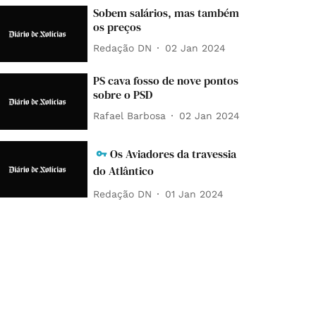
Sobem salários, mas também
os preços
Redação DN
02 Jan 2024
PS cava fosso de nove pontos
sobre o PSD
Rafael Barbosa
02 Jan 2024
Os Aviadores da travessia
do Atlântico
Redação DN
01 Jan 2024