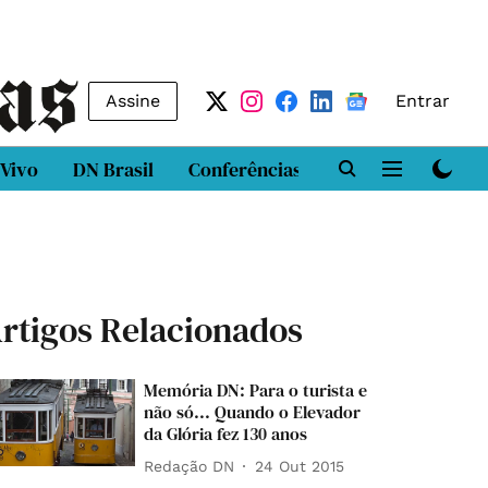
Assine
Entrar
 Vivo
DN Brasil
Conferências
DN LAB
Class
rtigos Relacionados
Memória DN: Para o turista e
não só... Quando o Elevador
da Glória fez 130 anos
Redação DN
24 Out 2015