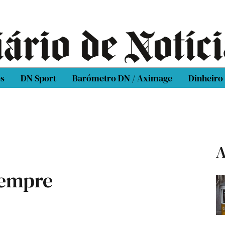
os
DN Sport
Barómetro DN / Aximage
Dinheiro
A
Sempre