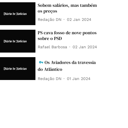
Sobem salários, mas também
os preços
Redação DN
02 Jan 2024
PS cava fosso de nove pontos
sobre o PSD
Rafael Barbosa
02 Jan 2024
Os Aviadores da travessia
do Atlântico
Redação DN
01 Jan 2024