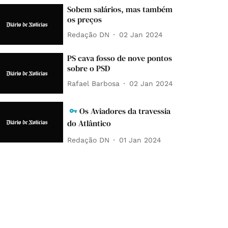
Sobem salários, mas também
os preços
Redação DN
02 Jan 2024
PS cava fosso de nove pontos
sobre o PSD
Rafael Barbosa
02 Jan 2024
Os Aviadores da travessia
do Atlântico
Redação DN
01 Jan 2024