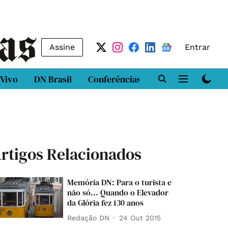
Assine
Entrar
 Vivo
DN Brasil
Conferências
DN LAB
Class
rtigos Relacionados
Memória DN: Para o turista e
não só... Quando o Elevador
da Glória fez 130 anos
Redação DN
24 Out 2015