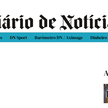
os
DN Sport
Barómetro DN / Aximage
Dinheiro
A