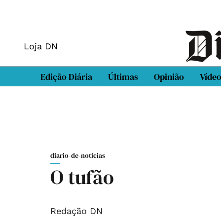
Loja DN
Edição Diária
Últimas
Opinião
Víde
diario-de-noticias
O tufão
Redação DN