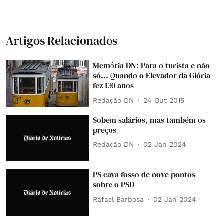
Artigos Relacionados
Memória DN: Para o turista e não
só... Quando o Elevador da Glória
fez 130 anos
Redação DN
24 Out 2015
Sobem salários, mas também os
preços
Redação DN
02 Jan 2024
PS cava fosso de nove pontos
sobre o PSD
Rafael Barbosa
02 Jan 2024