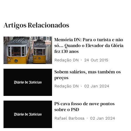
Artigos Relacionados
Memória DN: Para o turista e não
só... Quando o Elevador da Glória
fez 130 anos
Redação DN
24 Out 2015
Sobem salários, mas também os
preços
Redação DN
02 Jan 2024
PS cava fosso de nove pontos
sobre o PSD
Rafael Barbosa
02 Jan 2024