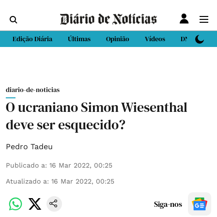
Edição Diária
Últimas
Opinião
Vídeos
DN Sport
diario-de-noticias
O ucraniano Simon Wiesenthal
deve ser esquecido?
Pedro Tadeu
Publicado a
:
16 Mar 2022, 00:25
Atualizado a
:
16 Mar 2022, 00:25
Siga-nos