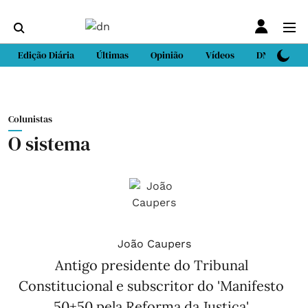
Edição Diária
Últimas
Opinião
Vídeos
DN Sport
Colunistas
O sistema
João Caupers
Antigo presidente do Tribunal
Constitucional e subscritor do 'Manifesto
50+50 pela Reforma da Justiça'