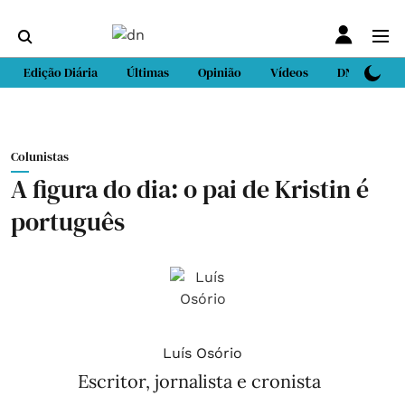
Edição Diária
Últimas
Opinião
Vídeos
DN Sport
Colunistas
A figura do dia: o pai de Kristin é
português
Luís Osório
Escritor, jornalista e cronista