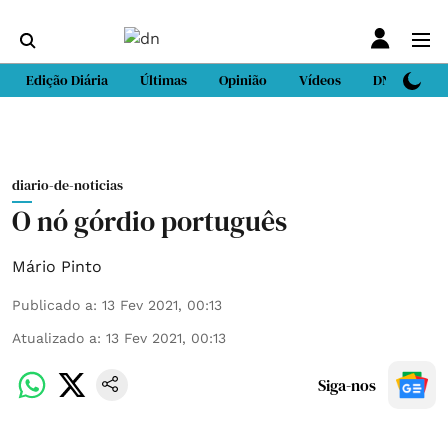
Edição Diária
Últimas
Opinião
Vídeos
DN Sport
diario-de-noticias
O nó górdio português
Mário Pinto
Publicado a
:
13 Fev 2021, 00:13
Atualizado a
:
13 Fev 2021, 00:13
Siga-nos