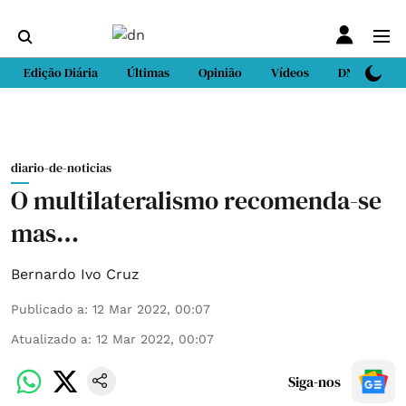
Edição Diária
Últimas
Opinião
Vídeos
DN Sport
diario-de-noticias
O multilateralismo recomenda-se
mas…
Bernardo Ivo Cruz
Publicado a
:
12 Mar 2022, 00:07
Atualizado a
:
12 Mar 2022, 00:07
Siga-nos