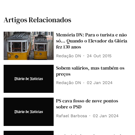
Artigos Relacionados
Memória DN: Para o turista e não
só... Quando o Elevador da Glória
fez 130 anos
Redação DN
24 Out 2015
Sobem salários, mas também os
preços
Redação DN
02 Jan 2024
PS cava fosso de nove pontos
sobre o PSD
Rafael Barbosa
02 Jan 2024