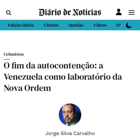
Edição Diária
Últimas
Opinião
Vídeos
DN Sport
Colunistas
O fim da autocontenção: a
Venezuela como laboratório da
Nova Ordem
Jorge Silva Carvalho