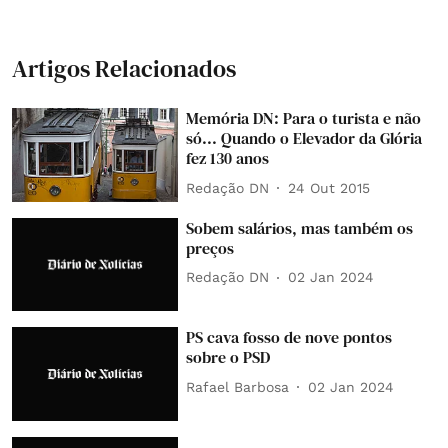
Artigos Relacionados
Memória DN: Para o turista e não
só... Quando o Elevador da Glória
fez 130 anos
Redação DN
24 Out 2015
Sobem salários, mas também os
preços
Redação DN
02 Jan 2024
PS cava fosso de nove pontos
sobre o PSD
Rafael Barbosa
02 Jan 2024