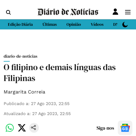
Edição Diária
Últimas
Opinião
Vídeos
DN Sport
diario-de-noticias
O filipino e demais línguas das
Filipinas
Margarita Correia
Publicado a
:
27 Ago 2023, 22:55
Atualizado a
:
27 Ago 2023, 22:55
Siga-nos