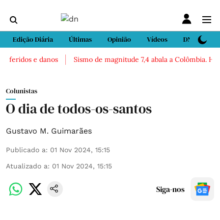
Edição Diária
Últimas
Opinião
Vídeos
DN Sport
 feridos e danos
Sismo de magnitude 7,4 abala a Colômbia. Há rel
Colunistas
O dia de todos-os-santos
Gustavo M. Guimarães
Publicado a
:
01 Nov 2024, 15:15
Atualizado a
:
01 Nov 2024, 15:15
Siga-nos