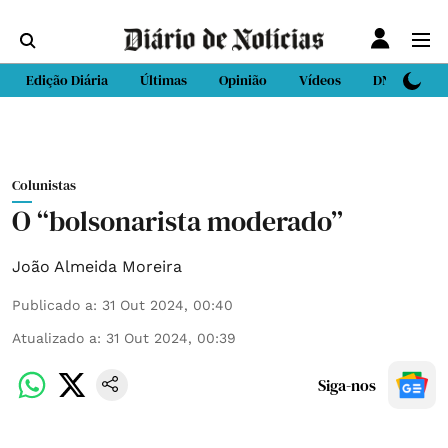
Edição Diária
Últimas
Opinião
Vídeos
DN Sport
Colunistas
O “bolsonarista moderado”
João Almeida Moreira
Publicado a
:
31 Out 2024, 00:40
Atualizado a
:
31 Out 2024, 00:39
Siga-nos