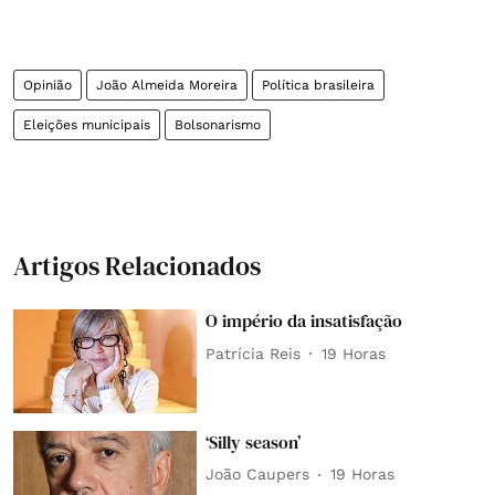
Opinião
João Almeida Moreira
Política brasileira
Eleições municipais
Bolsonarismo
Artigos Relacionados
O império da insatisfação
Patrícia Reis
19 Horas
‘Silly season’
João Caupers
19 Horas