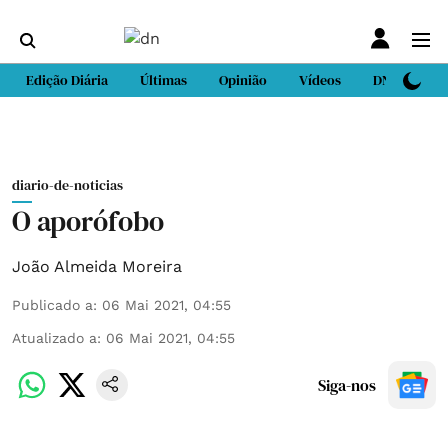
Edição Diária
Últimas
Opinião
Vídeos
DN Sport
diario-de-noticias
O aporófobo
João Almeida Moreira
Publicado a
:
06 Mai 2021, 04:55
Atualizado a
:
06 Mai 2021, 04:55
Siga-nos