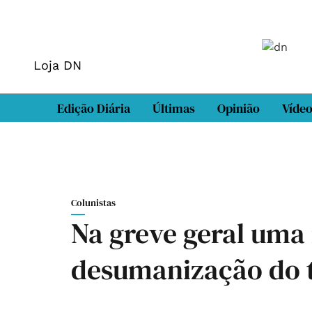
Loja DN
Edição Diária
Últimas
Opinião
Víde
Colunistas
Na greve geral uma
desumanização do 