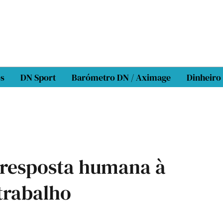
os
DN Sport
Barómetro DN / Aximage
Dinheiro
 resposta humana à
trabalho