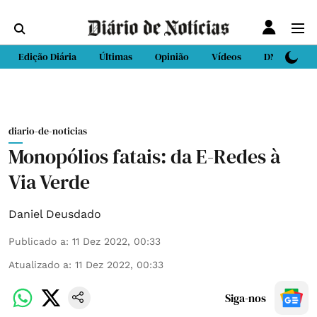
Edição Diária
Últimas
Opinião
Vídeos
DN Sport
diario-de-noticias
Monopólios fatais: da E-Redes à
Via Verde
Daniel Deusdado
Publicado a
:
11 Dez 2022, 00:33
Atualizado a
:
11 Dez 2022, 00:33
Siga-nos