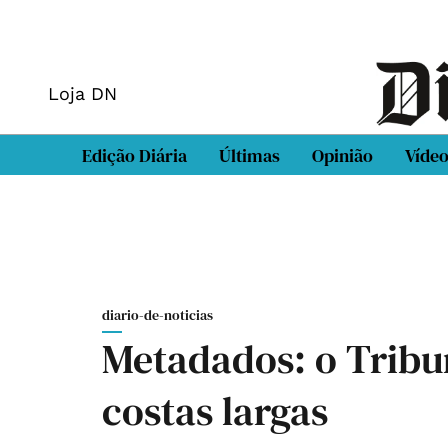
Loja DN
Edição Diária
Últimas
Opinião
Víde
diario-de-noticias
Metadados: o Tribu
costas largas