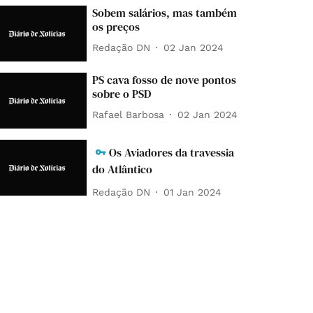
Sobem salários, mas também
os preços
Redação DN
02 Jan 2024
PS cava fosso de nove pontos
sobre o PSD
Rafael Barbosa
02 Jan 2024
Os Aviadores da travessia
do Atlântico
Redação DN
01 Jan 2024