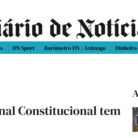
os
DN Sport
Barómetro DN / Aximage
Dinheiro
A
nal Constitucional tem