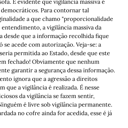
sofá. É evidente que vigilância massiva é
 democráticos. Para contornar tal
ginalidade a que chamo "proporcionalidade
 entendimento, a vigilância massiva da
da desde que a informação recolhida fique
ó se acede com autorização. Veja-se: a
 seria permitida ao Estado, desde que este
bem fechado! Obviamente que nenhum
nte garantir a segurança dessa informação.
nto ignora que a agressão a direitos
ue a vigilância é realizada. É nesse
iosos da vigilância se fazem sentir,
nguém é livre sob vigilância permanente.
dada no cofre ainda for acedida, esse é já