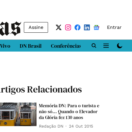
Assine
Entrar
 Vivo
DN Brasil
Conferências
DN LAB
Class
rtigos Relacionados
Memória DN: Para o turista e
não só... Quando o Elevador
da Glória fez 130 anos
Redação DN
24 Out 2015