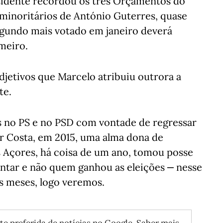
sidente recordou os três Orçamentos do
 minoritários de António Guterres, quase
gundo mais votado em janeiro deverá
meiro.
djetivos que Marcelo atribuiu outrora a
te.
as no PS e no PSD com vontade de regressar
or Costa, em 2015, uma alma dona de
 Açores, há coisa de um ano, tomou posse
tar e não quem ganhou as eleições ‒ nesse
rês meses, logo veremos.