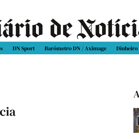
os
DN Sport
Barómetro DN / Aximage
Dinheiro
A
cia