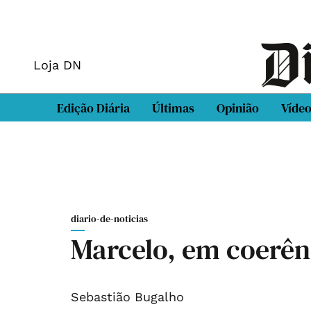
Loja DN
Edição Diária
Últimas
Opinião
Víde
diario-de-noticias
Marcelo, em coerên
Sebastião Bugalho