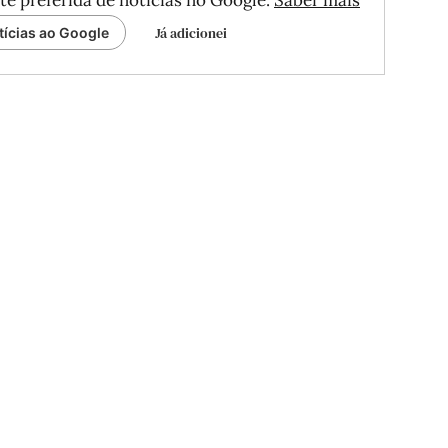
te preferida de notícias no Google.
Saber mais
Já adicionei
tícias ao Google