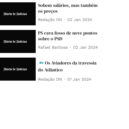
Sobem salários, mas também
os preços
Redação DN
02 Jan 2024
PS cava fosso de nove pontos
sobre o PSD
Rafael Barbosa
02 Jan 2024
Os Aviadores da travessia
do Atlântico
Redação DN
01 Jan 2024