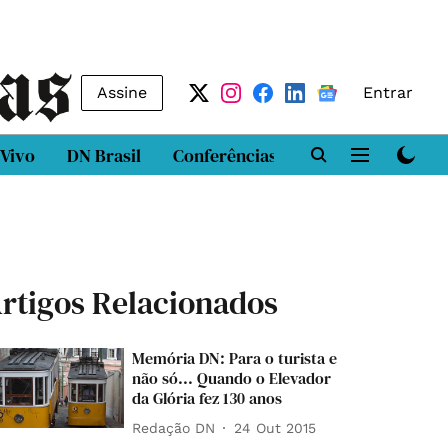
Assine
Entrar
 Vivo
DN Brasil
Conferências
DN LAB
Class
rtigos Relacionados
Memória DN: Para o turista e
não só... Quando o Elevador
da Glória fez 130 anos
Redação DN
24 Out 2015