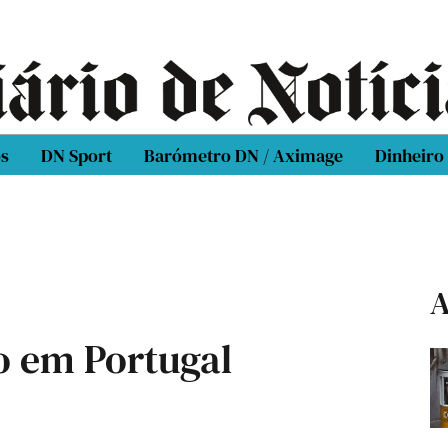
os
DN Sport
Barómetro DN / Aximage
Dinheiro
A
o em Portugal