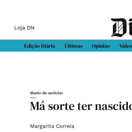
Loja DN
Edição Diária
Últimas
Opinião
Víde
diario-de-noticias
Má sorte ter nascid
Margarita Correia