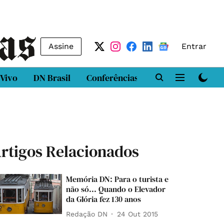
Assine
Entrar
 Vivo
DN Brasil
Conferências
DN LAB
Class
rtigos Relacionados
Memória DN: Para o turista e
não só... Quando o Elevador
da Glória fez 130 anos
Redação DN
24 Out 2015