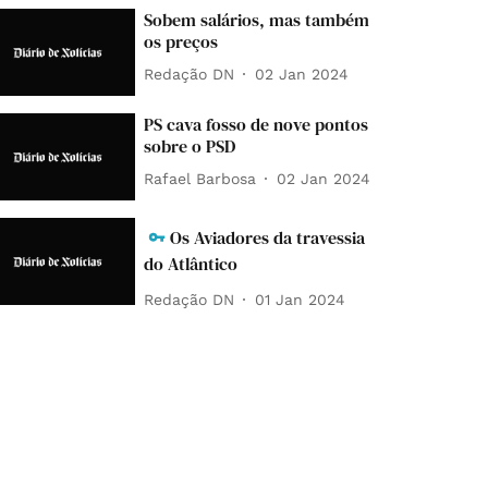
Sobem salários, mas também
os preços
Redação DN
02 Jan 2024
PS cava fosso de nove pontos
sobre o PSD
Rafael Barbosa
02 Jan 2024
Os Aviadores da travessia
do Atlântico
Redação DN
01 Jan 2024