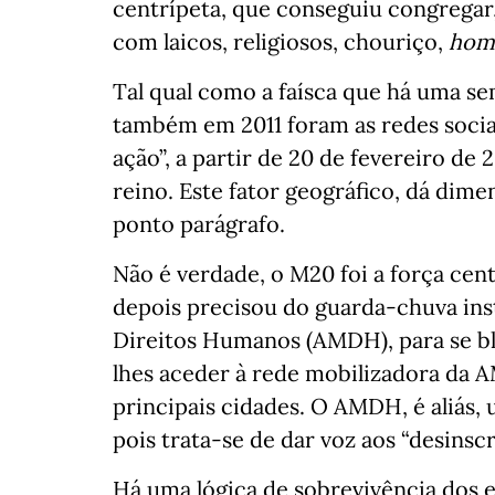
centrípeta, que conseguiu congregar
com laicos, religiosos, chouriço,
hom
Tal qual como a faísca que há uma s
também em 2011 foram as redes sociai
ação”, a partir de 20 de fevereiro de 
reino. Este fator geográfico, dá dime
ponto parágrafo.
Não é verdade, o M20 foi a força cen
depois precisou do guarda-chuva ins
Direitos Humanos (AMDH), para se bl
lhes aceder à rede mobilizadora da 
principais cidades. O AMDH, é aliás,
pois trata-se de dar voz aos “desinscr
Há uma lógica de sobrevivência dos el