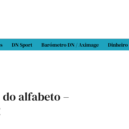
os
DN Sport
Barómetro DN / Aximage
Dinheiro
 do alfabeto –
!