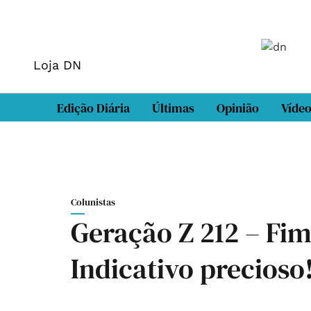
Loja DN
Edição Diária
Últimas
Opinião
Víde
Colunistas
Geração Z 212 – Fim
Indicativo precioso