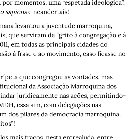
, por momentos, uma “espetada ideológica”,
o sapiens
e neandertais!
emana levantou a juventude marroquina,
s, que serviram de “grito à congregação e à
2011, em todas as principais cidades do
nsão à frase e ao movimento, caso ficasse no
trípeta que congregou as vontades, mas
titucional da Associação Marroquina dos
indar juridicamente nas ações, permitindo-
AMDH, essa sim, com delegações nas
 um dos pilares da democracia marroquina,
itos”!
os mais fracos, nesta entreajuda, entre