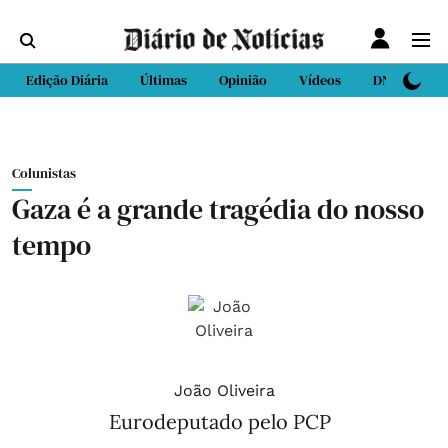
Edição Diária
Últimas
Opinião
Vídeos
DN Sport
Colunistas
Gaza é a grande tragédia do nosso
tempo
João Oliveira
Eurodeputado pelo PCP