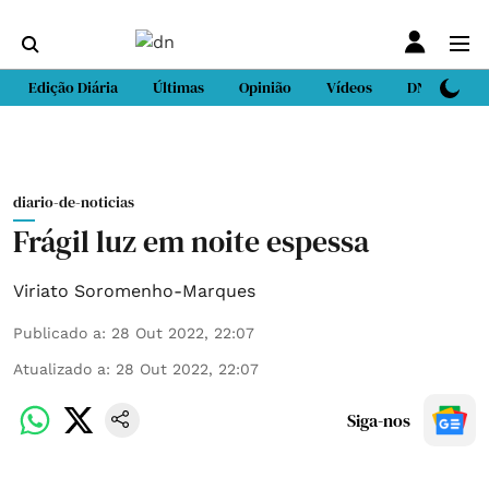
Edição Diária
Últimas
Opinião
Vídeos
DN Sport
diario-de-noticias
Frágil luz em noite espessa
Viriato Soromenho-Marques
Publicado a
:
28 Out 2022, 22:07
Atualizado a
:
28 Out 2022, 22:07
Siga-nos