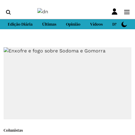
Edição Diária
Últimas
Opinião
Vídeos
DN Sport
Colunistas