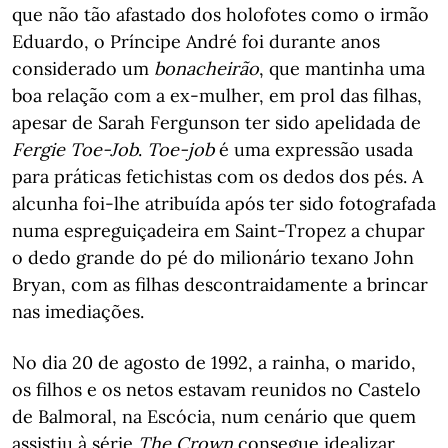
que não tão afastado dos holofotes como o irmão
Eduardo, o Príncipe André foi durante anos
considerado um
bonacheirão
, que mantinha uma
boa relação com a ex-mulher, em prol das filhas,
apesar de Sarah Fergunson ter sido apelidada de
Fergie Toe-Job
.
Toe-job
é uma expressão usada
para práticas fetichistas com os dedos dos pés. A
alcunha foi-lhe atribuída após ter sido fotografada
numa espreguiçadeira em Saint-Tropez a chupar
o dedo grande do pé do milionário texano John
Bryan, com as filhas descontraidamente a brincar
nas imediações.
No dia 20 de agosto de 1992, a rainha, o marido,
os filhos e os netos estavam reunidos no Castelo
de Balmoral, na Escócia, num cenário que quem
assistiu à série
The Crown
consegue idealizar.