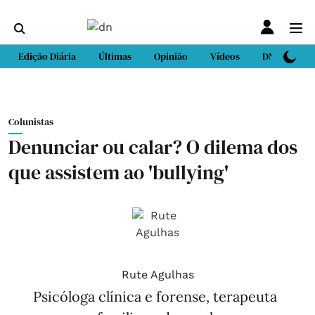
Edição Diária
Últimas
Opinião
Vídeos
DN Sport
Colunistas
Denunciar ou calar? O dilema dos
que assistem ao 'bullying'
Rute Agulhas
Psicóloga clínica e forense, terapeuta