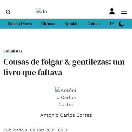
Edição Diária
Últimas
Opinião
Vídeos
DN Sport
Colunistas
Cousas de folgar & gentilezas: um
livro que faltava
António Carlos Cortez
Publicado a
:
08 Dez 2025, 00:01